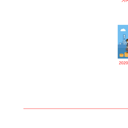
为
大？
增
20
报考