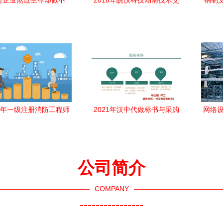
何企业熬过生存却做不
2018年皖仪科技湖南技术交
钢制
——佛山鼎策创局解析
流会圆满收官 技术赋能，深
长困境与技术破局之道
度合作正当时
20年一级注册消防工程师
2021年汉中代做标书与采购
网络设
条件全解析 代报名与技
标书服务 专业技术与方案咨
小型
术咨询的陷阱与建议
询指南
公司简介
COMPANY
----------------